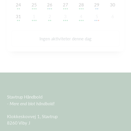
24
25
26
27
28
29
30
31
1
2
3
4
5
6
Ingen aktiviteter denne dag
Stavtrup Håndbold
- Mere end blot håndbold!
Klokkeskovvej 1, Stavtrup
8260 Viby J