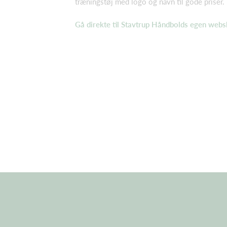
træningstøj med logo og navn til gode priser.
Gå direkte til Stavtrup Håndbolds egen web