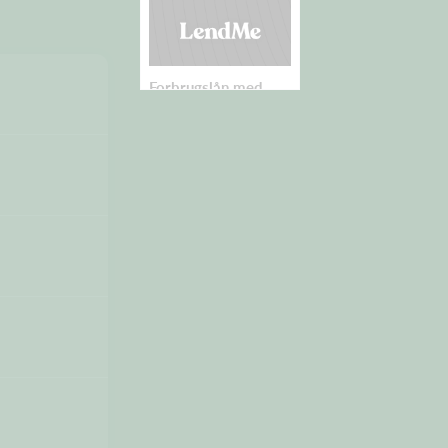
Forbrugslån med
LendMe
Du behøver ikke
nødvendigvis være
kunde i forvejen for at få
lov til at foretage et lån.
Find dit
nye
forbrugslån
via
LendMe's låneberegner,
hvor du selv vælger det
bedste tilbud.
Leje af trailer med
BOXIT
Skal du flytte ? Så er en