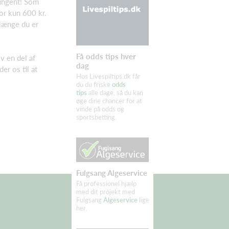
ntingent! Som
or kun 600 kr.
længe du er
Få odds tips hver
v en del af
dag
er os til at
Hos Livespiltips.dk får
du du friske
odds
tips
alle dage, så du kan
øge dine chancer for at
vinde på odds og
sportsbetting.
Fulgsang Algeservice
Få professionel hjælp
med dit projekt med
Fulgsang
Algeservice
lige
her.