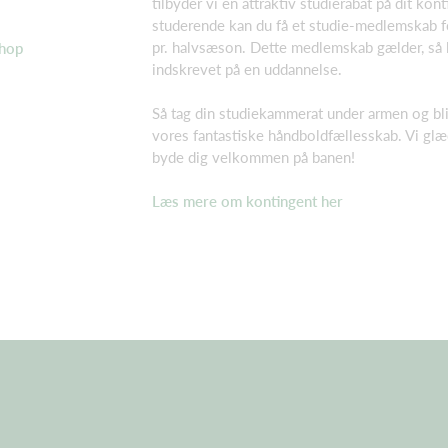
tilbyder vi en attraktiv studierabat på dit ko
studerende kan du få et studie-medlemskab f
pr. halvsæson. Dette medlemskab gælder, så 
shop
indskrevet på en uddannelse.
Så tag din studiekammerat under armen og bli
vores fantastiske håndboldfællesskab. Vi glæd
byde dig velkommen på banen!
Læs mere om kontingent her