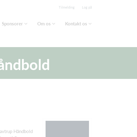
Tilmelding
Log på
Sponsorer
Om os
Kontakt os
Håndbold
tavtrup Håndbold