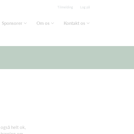
Tilmelding
Log på
Sponsorer
Om os
Kontakt os
 også helt ok,
n træning om