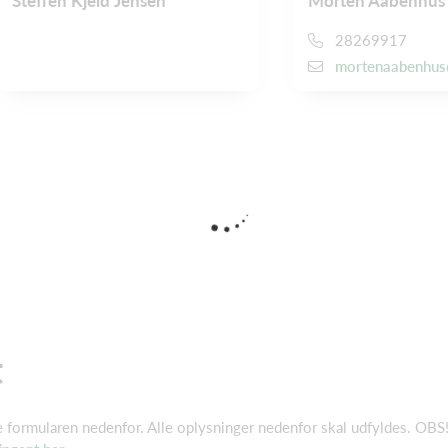
Steffen Kjeld Jensen
Morten Aabenhus
28269917
mortenaabenhus
t
e formularen nedenfor. Alle oplysninger nedenfor skal udfyldes. OBS!