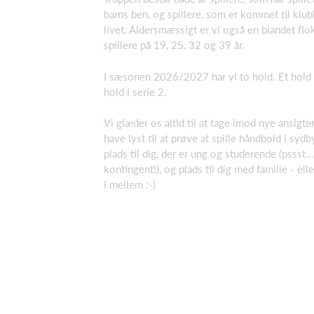
barns ben, og spillere, som er kommet til klub
livet. Aldersmæssigt er vi også en blandet flo
spillere på 19, 25, 32 og 39 år.
I sæsonen 2026/2027 har vi to hold. Et hold i
hold i serie 2.
Vi glæder os altid til at tage imod nye ansigt
have lyst til at prøve at spille håndbold i syd
plads til dig, der er ung og studerende (pssst…
kontingent!), og plads til dig med familie - elle
i mellem :-)