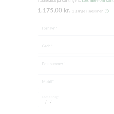
studierabat på kontingent.
Læs mere om konti
1.175,00 kr.
2 gange i sæsonen
Fornavn
Gade
Postnummer
Mobil
Fødselsdag