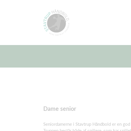
Dame senior
Seniordamerne i Stavtrup Håndbold er en god 
Truppen består både af spillere, som har spillet