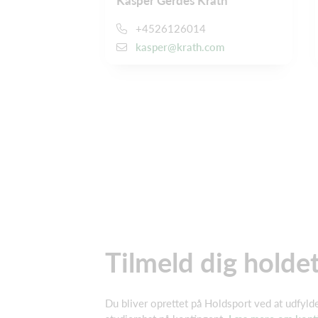
Kasper Gerdes Krath
+4526126014
kasper@krath.com
Tilmeld dig holde
Du bliver oprettet på Holdsport ved at udfyld