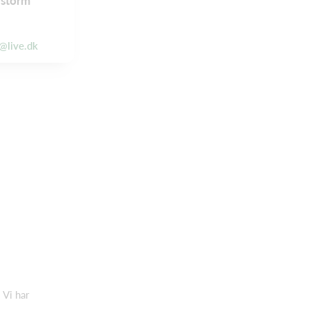
 storm
@live.dk
 Vi har