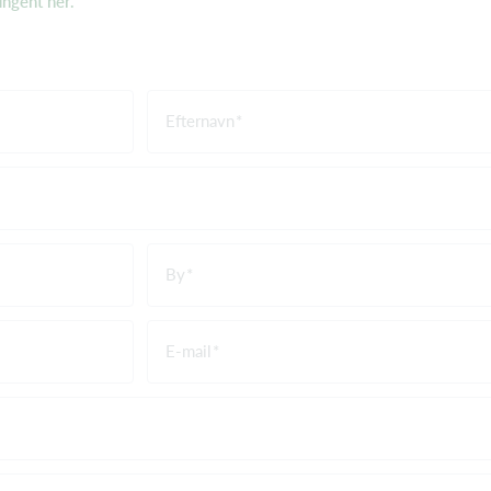
ngent her.
Efternavn
By
E-mail