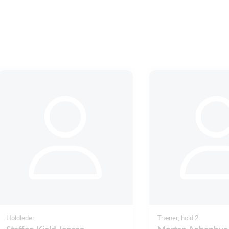
Holdleder
Træner, hold 2