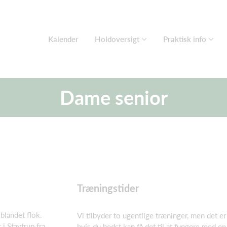
Kalender
Holdoversigt
Praktisk info
Dame senior
Træningstider
blandet flok.
Vi tilbyder to ugentlige træninger, men det er
 i Stavtrup fra
hvis du bedst kan få det til at fungere med e