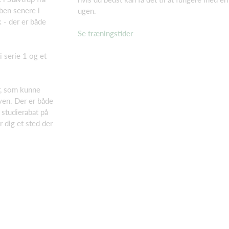
ben senere i
ugen.
k - der er både
Se træningstider
 serie 1 og et
er, som kunne
byen. Der er både
 studierabat på
r dig et sted der